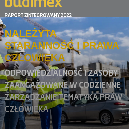
RAPORT ZINTEGROWANY 2022
NALEŻYTA
STARANNOŚĆ I PRAWA
CZŁOWIEKA
ODPOWIEDZIALNOŚĆ I ZASOBY
ZAANGAŻOWANE W CODZIENNE
ZARZĄDZANIE TEMATYKĄ PRAW
CZŁOWIEKA